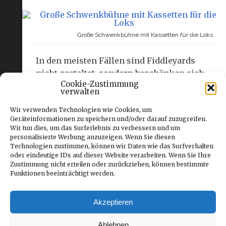
Große Schwenkbühne mit Kassetten für die Loks
In den meisten Fällen sind Fiddleyards
nicht gestaltet, sondern beschänken sich
Cookie-Zustimmung
auf betriebliche Funktionen. Je nach zur
verwalten
Verfügung stehendem Platz und
handwerklichen Fähigkeiten lassen die
Wir verwenden Technologien wie Cookies, um
Geräteinformationen zu speichern und/oder darauf zuzugreifen.
Betriebsmöglichkeiten erheblich
Wir tun dies, um das Surferlebnis zu verbessern und um
erweitern. Es gibt eine ganze Reihe
personalisierte Werbung anzuzeigen. Wenn Sie diesen
Technologien zustimmen, können wir Daten wie das Surfverhalten
Alternativen zu Weichenstraßen:
oder eindeutige IDs auf dieser Website verarbeiten. Wenn Sie Ihre
Schiebebühnen, Schwenkbühnen,
Zustimmung nicht erteilen oder zurückziehen, können bestimmte
Zugkassetten (Abnehmbare
Funktionen beeinträchtigt werden.
Zugtransportkästen mit Schienen).
Im SNM
Heft 13
werden verschiedene Systeme mit
Akzeptieren
ihren Möglichkeiten und Vorteilen
vorgestellt.
Ablehnen