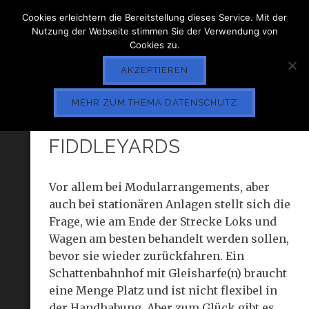
Cookies erleichtern die Bereitstellung dieses Service. Mit der
Nutzung der Webseite stimmen Sie der Verwendung von
Cookies zu.
AKZEPTIEREN
MEHR ZUM THEMA DATENSCHUTZ
AM ENDE DER STRECKE:
FIDDLEYARDS
Vor allem bei Modularrangements, aber
auch bei stationären Anlagen stellt sich die
Frage, wie am Ende der Strecke Loks und
Wagen am besten behandelt werden sollen,
bevor sie wieder zurückfahren. Ein
Schattenbahnhof mit Gleisharfe(n) braucht
eine Menge Platz und ist nicht flexibel in
der Handhabung. Aber zum Glück gibt es