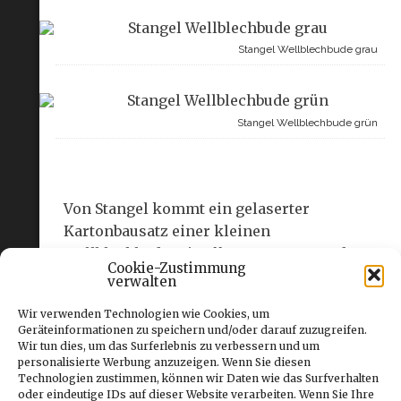
Stangel Wellblechbude grau
Stangel Wellblechbude grün
Von Stangel kommt ein gelaserter
Kartonbausatz einer kleinen
Wellblechbude mit offenem Unterstand.
Cookie-Zustimmung
Die kann als Haltestelle oder auch
verwalten
landwirtschaftlicher oder städtischer
Wir verwenden Technologien wie Cookies, um
Schuppen Verwendung finden. Es gibt das
Geräteinformationen zu speichern und/oder darauf zuzugreifen.
Modell in drei gedeckten Farben: Graublau,
Wir tun dies, um das Surferlebnis zu verbessern und um
personalisierte Werbung anzuzeigen. Wenn Sie diesen
graugrün und grau. Die farbigen
Technologien zustimmen, können wir Daten wie das Surfverhalten
Ausführungen sind nicht bunt, sondern
oder eindeutige IDs auf dieser Website verarbeiten. Wenn Sie Ihre