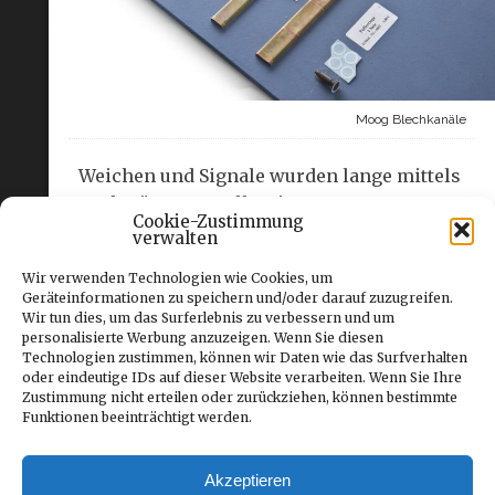
Moog Blechkanäle
Weichen und Signale wurden lange mittels
Drahtzügen gestellt. Die
Cookie-Zustimmung
Drahtzugleitungen werden in verlaufen
verwalten
offenen Haltern, Beton- oder Blechkanälen
Wir verwenden Technologien wie Cookies, um
geführt. Die Blechkanäle sind je nach
Geräteinformationen zu speichern und/oder darauf zuzugreifen.
Anzahl der darin verlaufenden Drahtzüge
Wir tun dies, um das Surferlebnis zu verbessern und um
personalisierte Werbung anzuzeigen. Wenn Sie diesen
unterschiedlich breit. Moog bietet diese
Technologien zustimmen, können wir Daten wie das Surfverhalten
Blechkanäle samt Umlenk-Rollenkästen
oder eindeutige IDs auf dieser Website verarbeiten. Wenn Sie Ihre
und fünf Größen. Die vorgebogenen 0,2mm
Zustimmung nicht erteilen oder zurückziehen, können bestimmte
Funktionen beeinträchtigt werden.
dicken Messingblech sind ca. 150 mm lang
und kosten je nach Dicke um die 1,- Euro
pro Stück.
Akzeptieren