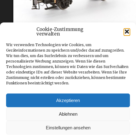
Cookie-Zustimmung
0 Scale: Knochenwagen Bausatz aus Messingätzteilen
verwalten
Wir verwenden Technologien wie Cookies, um
Das Untergestell kommt fahrfertig und
Geräteinformationen zu speichern und/oder darauf zuzugreifen.
besteht aus einem Dora Fahrgestell. Der
Wir tun dies, um das Surferlebnis zu verbessern und um
personalisierte Werbung anzuzeigen. Wenn Sie diesen
Aufbau besteht aus Messingätzteilen und -
Technologien zustimmen, können wir Daten wie das Surfverhalten
profilen. Der Komplettbausatz kostet 118,-
oder eindeutige IDs auf dieser Website verarbeiten. Wenn Sie Ihre
Euro. Inzwischen gibt es auch ein
Zustimmung nicht erteilen oder zurückziehen, können bestimmte
Funktionen beeinträchtigt werden.
zusätzliches Dach für den Wagen. Es
besteht ebenfalls aus Messing und kostet
35,- Euro.
Akzeptieren
www.0-scale-hobbyshop.de
Ablehnen
Kommentarfunktion ist geschlossen.
Einstellungen ansehen