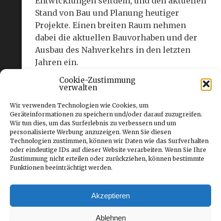
Entwicklungen seitdem, und den aktuellen
Stand von Bau und Planung heutiger
Projekte. Einen breiten Raum nehmen
dabei die aktuellen Bauvorhaben und der
Ausbau des Nahverkehrs in den letzten
Jahren ein.
Cookie-Zustimmung
Viele Fotos, Streckenkarten, Pläne und
verwalten
Zeichnungen illustrieren die Texte, in
Wir verwenden Technologien wie Cookies, um
denen immer wieder durchscheint, wie
Geräteinformationen zu speichern und/oder darauf zuzugreifen.
demokratisch und gemeinschaftsbezogen
Wir tun dies, um das Surferlebnis zu verbessern und um
personalisierte Werbung anzuzeigen. Wenn Sie diesen
über Projekte entschieden wird. Ein sehr
Technologien zustimmen, können wir Daten wie das Surfverhalten
lesenswertes Paperback und umfassend
oder eindeutige IDs auf dieser Website verarbeiten. Wenn Sie Ihre
recherchiertes Informationswerk im DIN A
Zustimmung nicht erteilen oder zurückziehen, können bestimmte
Funktionen beeinträchtigt werden.
4 Format, das für 23,50 Euro im
Zeitschriftenhandel und auch direkt beim
Verlag zu haben ist.
Akzeptieren
www.loki.ch
Ablehnen