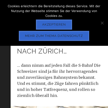
Cookies erleichtern die Bereitstellung dieses Service. Mit der
Nutzung der Webseite stimmen Sie der Verwendung von
Cookies zu.
AKZEPTIEREN
MEHR ZUM THEMA DATENSCHUTZ
REISENDER, KOMMST DU
NACH ZÜRICH…
… dann nimm auf jeden Fall die S-Bahn! Die
Schweizer sind ja für ihr hervorragendes
und zuverlässiges Bahnsystem bekannt.
Und es stimmt, die Züge fahren pünktlich
und in hoher Tatfrequenz, und rollen so
ziemlich überall hin.