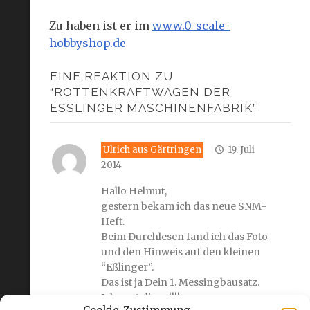
Zu haben ist er im
www.0-scale-
hobbyshop.de
EINE REAKTION ZU
“ROTTENKRAFTWAGEN DER
ESSLINGER MASCHINENFABRIK”
Ulrich aus Gärtringen
19. Juli
2014
Hallo Helmut,
gestern bekam ich das neue SNM-
Heft.
Beim Durchlesen fand ich das Foto
und den Hinweis auf den kleinen
“Eßlinger”.
Das ist ja Dein 1. Messingbausatz.
Ich gratuliere !!!!