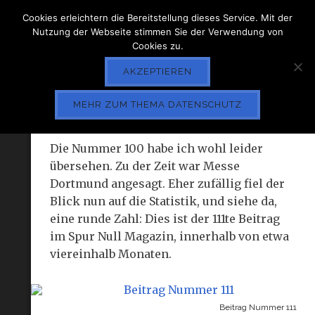
Cookies erleichtern die Bereitstellung dieses Service. Mit der
Nutzung der Webseite stimmen Sie der Verwendung von
Cookies zu.
AKZEPTIEREN
DER 111TE ARTIKEL
MEHR ZUM THEMA DATENSCHUTZ
Die Nummer 100 habe ich wohl leider
übersehen. Zu der Zeit war Messe
Dortmund angesagt. Eher zufällig fiel der
Blick nun auf die Statistik, und siehe da,
eine runde Zahl: Dies ist der 111te Beitrag
im Spur Null Magazin, innerhalb von etwa
viereinhalb Monaten.
Beitrag Nummer 111