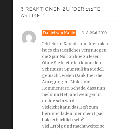
6 REAKTIONEN ZU “DER 111TE
ARTIKEL”
Daniel von Kanle
8. Mai 2010
Ich lebe in Kanada und fuer mich
ist es ein taegliches Vergnuegen
die Spur Null on line zu lesen.
Ohne Sie haette ich kaum den
Schritt zur Spur Null im Modell
gemacht. Vielen Dank fuer die
Anregungen, Links und
Kommentare. Schade, dass nun
mehr im Heft und weniger im
online sein wird.
Vieleicht kann das Heft zum
herunter laden fuer mein I pad
bald erhaeltlich sein?
Viel Erfolg und macht weiter so,