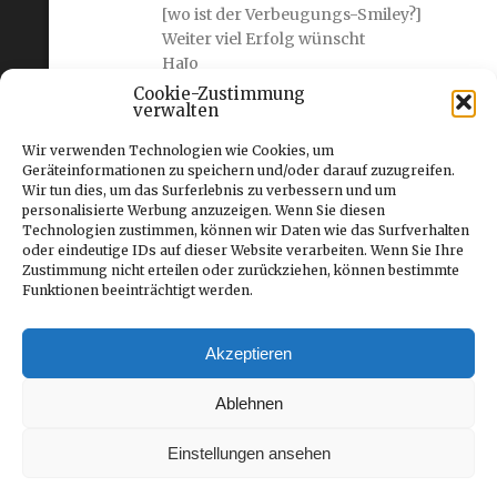
[wo ist der Verbeugungs-Smiley?]
Weiter viel Erfolg wünscht
HaJo
Cookie-Zustimmung
verwalten
Sjaak van der Vrande
12. Mai
Wir verwenden Technologien wie Cookies, um
2010
Geräteinformationen zu speichern und/oder darauf zuzugreifen.
Wir tun dies, um das Surferlebnis zu verbessern und um
Hallo Stefan
personalisierte Werbung anzuzeigen. Wenn Sie diesen
Technologien zustimmen, können wir Daten wie das Surfverhalten
Mir gefallen ihre artikel auch in
oder eindeutige IDs auf dieser Website verarbeiten. Wenn Sie Ihre
gedrückten heft,
Zustimmung nicht erteilen oder zurückziehen, können bestimmte
woh mit ich mehr freude erlebe an
Funktionen beeinträchtigt werden.
spur-0.
Mach so weiter und viel erfolg
Akzeptieren
erwünscht.
Grüsse aus Helmond(NL)
Ablehnen
Sjaak
Einstellungen ansehen