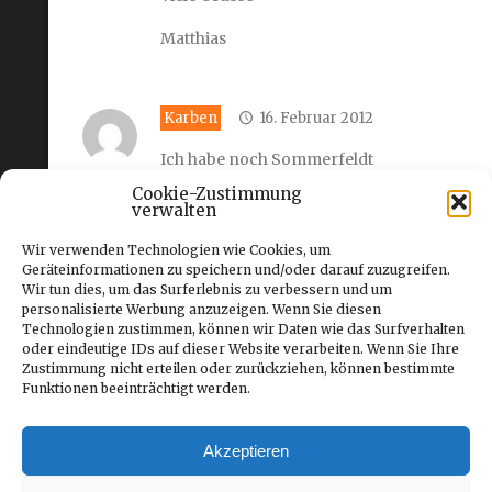
Matthias
Karben
16. Februar 2012
Ich habe noch Sommerfeldt
Kataloge aus 1972 und 1976. Es gab
Cookie-Zustimmung
damals schon einiges in die Spur
verwalten
0!!!
Wir verwenden Technologien wie Cookies, um
Geräteinformationen zu speichern und/oder darauf zuzugreifen.
Wir tun dies, um das Surferlebnis zu verbessern und um
personalisierte Werbung anzuzeigen. Wenn Sie diesen
Michael Müller
28. Februar
Technologien zustimmen, können wir Daten wie das Surfverhalten
2012
oder eindeutige IDs auf dieser Website verarbeiten. Wenn Sie Ihre
Zustimmung nicht erteilen oder zurückziehen, können bestimmte
Top das Sommerfeld wieder
Funktionen beeinträchtigt werden.
Oberleitung für spur 0 auf den
Markt bringt. Zwar schon viel
günstiger wie Demko da kostet ein
Akzeptieren
Mast 32€ und bei Wenz kostet ein