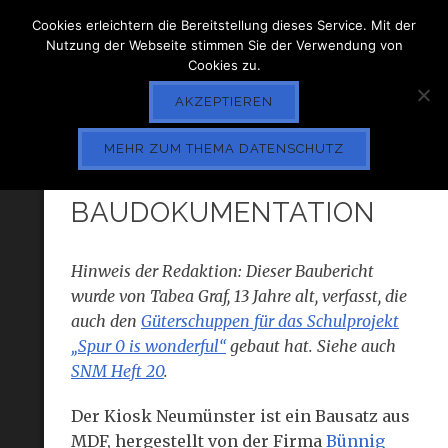
Cookies erleichtern die Bereitstellung dieses Service. Mit der
Nutzung der Webseite stimmen Sie der Verwendung von
Cookies zu.
AKZEPTIEREN
MEHR ZUM THEMA DATENSCHUTZ
KIOSK NEUMÜNSTER –
BAUDOKUMENTATION
Hinweis der Redaktion: Dieser Baubericht
wurde von Tabea Graf, 13 Jahre alt, verfasst, die
auch den
Güterschuppen für das Schulprojekt
„Spur 0 is wonderful“
gebaut hat. Siehe auch
SNM Heft 20
.
Der Kiosk Neumünster ist ein Bausatz aus
MDF, hergestellt von der Firma
Bünnig