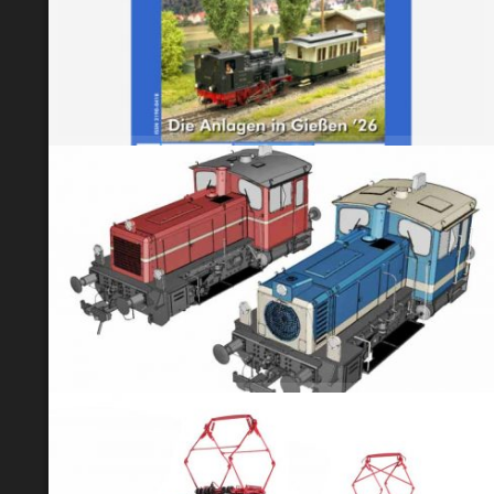
Heft 62
Neues SNM Sondermodell: Köf III