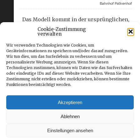
Bahnhof Patkenhof
Das Modell kommt in der ursprünglichen,
langen Ausführung mit Warteraum,
Cookie-Zustimmung
verwalten
Fahrkartenschalter und
Eisenbahnerwohnung für 89,- Euro und
Wir verwenden Technologien wie Cookies, um
auch in der seit 1983 verkürzten Version,
Geräteinformationen zu speichern und/oder darauf zuzugreifen.
Wir tun dies, um das Surferlebnis zu verbessern und um
die besonders für enge Platzverhältnisse
personalisierte Werbung anzuzeigen. Wenn Sie diesen
geeignet ist. Sie kostet 59,- Euro.
Technologien zustimmen, können wir Daten wie das Surfverhalten
oder eindeutige IDs auf dieser Website verarbeiten. Wenn Sie Ihre
Zustimmung nicht erteilen oder zurückziehen, können bestimmte
Bünnig Modellbau
Funktionen beeinträchtigt werden.
Geschichte des Bahnhofes in der
Osnabrücker Zeitung
Akzeptieren
Ablehnen
Kommentarfunktion ist geschlossen.
Einstellungen ansehen