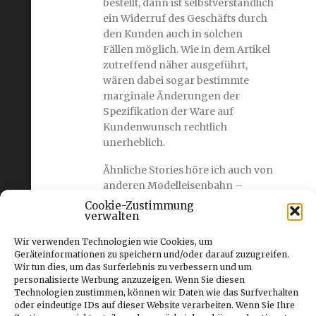
bestellt, dann ist selbstverständlich
ein Widerruf des Geschäfts durch
den Kunden auch in solchen
Fällen möglich. Wie in dem Artikel
zutreffend näher ausgeführt,
wären dabei sogar bestimmte
marginale Änderungen der
Spezifikation der Ware auf
Kundenwunsch rechtlich
unerheblich.
Ähnliche Stories höre ich auch von
anderen Modelleisenbahn –
Kunden. Da fragt man sich
Cookie-Zustimmung
verwalten
bisweilen, ob die überwiegend
hauptberuflich im
Wir verwenden Technologien wie Cookies, um
Versandgeschäft tätigen Händler
Geräteinformationen zu speichern und/oder darauf zuzugreifen.
es wirklich nicht besser wissen
Wir tun dies, um das Surferlebnis zu verbessern und um
oder ob sie ihren Kunden zum
personalisierte Werbung anzuzeigen. Wenn Sie diesen
Technologien zustimmen, können wir Daten wie das Surfverhalten
eigenen Vorteil einen Bären
oder eindeutige IDs auf dieser Website verarbeiten. Wenn Sie Ihre
aufbinden wollen. Zum Glück