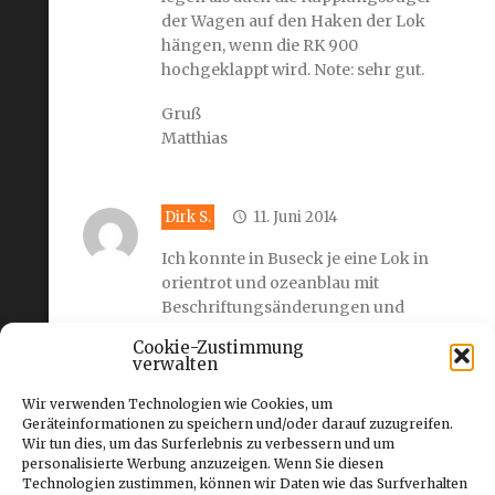
der Wagen auf den Haken der Lok
hängen, wenn die RK 900
hochgeklappt wird. Note: sehr gut.
Gruß
Matthias
Dirk S.
11. Juni 2014
Ich konnte in Buseck je eine Lok in
orientrot und ozeanblau mit
Beschriftungsänderungen und
der Rangierkupplung in Empfang
Cookie-Zustimmung
nehmen.
verwalten
Die Qualität der Beschriftungen
Wir verwenden Technologien wie Cookies, um
und die Detailierung der Kupplung
Geräteinformationen zu speichern und/oder darauf zuzugreifen.
Wir tun dies, um das Surferlebnis zu verbessern und um
begeistern mich bis heute!
personalisierte Werbung anzuzeigen. Wenn Sie diesen
Technologien zustimmen, können wir Daten wie das Surfverhalten
Einfach genial finde ich, dass man