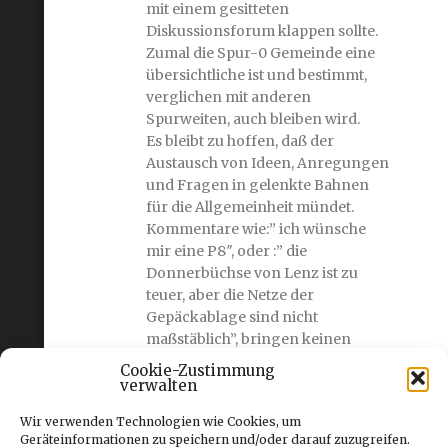
mit einem gesitteten
Diskussionsforum klappen sollte.
Zumal die Spur-0 Gemeinde eine
übersichtliche ist und bestimmt,
verglichen mit anderen
Spurweiten, auch bleiben wird.
Es bleibt zu hoffen, daß der
Austausch von Ideen, Anregungen
und Fragen in gelenkte Bahnen
für die Allgemeinheit mündet.
Kommentare wie:” ich wünsche
mir eine P8″, oder :” die
Donnerbüchse von Lenz ist zu
teuer, aber die Netze der
Gepäckablage sind nicht
maßstäblich”, bringen keinen
wirklich weiter, sondern nur die
Cookie-Zustimmung
entsprechenden
verwalten
Verbesserungvorschläge. Denn,
Wir verwenden Technologien wie Cookies, um
wenn jeder seine Wunschmodelle
Geräteinformationen zu speichern und/oder darauf zuzugreifen.