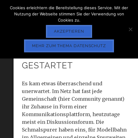
Cookies erleichtern die Bereitstellung dieses Service. Mit der
Nutzung der Webseite stimmen Sie der Verwendung von
Cookies zu.
AKZEPTIEREN
MEHR ZUM THEMA DATENSCHUTZ
DAS SNM FORUM IST
GESTARTET
Es kam etwas überraschend und
unerwartet. Im Netz hat fast jede
Gemeinschaft (hier Community genannt)
ihr Zuhause in Form einer
Kommunikationsplattform, heutzutage
meist ein Diskussionsforum. Die
Schmalspurer haben eins, für Modellbahn
im Allgemeinen und einzelne Spurweiten