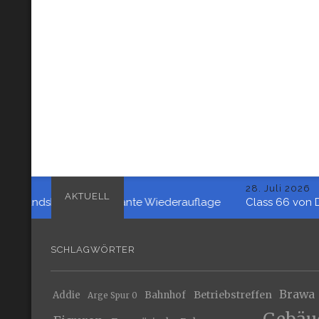
28. Juli 2026
AKTUELL
andsbauart – geplante Wiederauflage
Class 66 von Dapol
SCHLAGWÖRTER
Brawa
Betriebstreffen
Addie
Bahnhof
Arge Spur 0