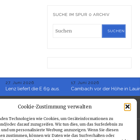
SUCHE IM SPUR 0 ARCHIV
Juni 2026
17. Juni 2026
 liefert die E 69 aus.
Cambach vor der Höhe in Lauingen 2
Cookie-Zustimmung verwalten
den Technologien wie Cookies, um Geräteinformationen zu
nd/oder darauf zuzugreifen. Wir tun dies, um das Surferlebnis zu
Diesellok
Ellok
Fahrbetrieb
Fahrtreffen
 und um personalisierte Werbung anzuzeigen. Wenn Sie diesen
e Reichsbahn
en zustimmen, können wir Daten wie das Surfverhalten oder
Lenz