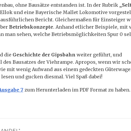
enbau, ohne Bausätze entstanden ist. In der Rubrik
„Sel
llok und eine Bayerische Mallet Lokomotive vorgestell
 ausführlichen Bericht. Gleichermaßen für Einsteiger w
über
Betriebskonzepte
. Anhand etlicher Beispiele, mit 
ann man sehen, welche Betriebsmöglichkeiten Spur 0 sel
rd die
Geschichte der Gipsbahn
weiter geführt, und
l des Bausatzes der Viehrampe. Apropos, wenn wir sch
, wie mit wenig Aufwand aus einem gedeckten Güterwage
u lesen und gucken diesmal. Viel Spaß dabei!
Ausgabe 7
zum Herunterladen im PDF Format zu haben.
HANDEL”