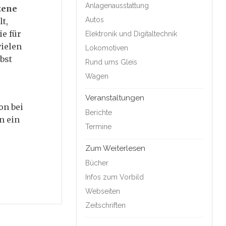
Anlagenausstattung
tene
Autos
t,
ie für
Elektronik und Digitaltechnik
vielen
Lokomotiven
bst
Rund ums Gleis
Wagen
Veranstaltungen
on bei
Berichte
n ein
Termine
Zum Weiterlesen
Bücher
Infos zum Vorbild
Webseiten
Zeitschriften