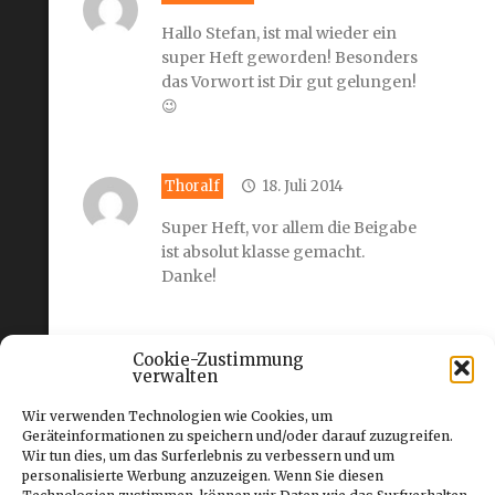
Hallo Stefan, ist mal wieder ein
super Heft geworden! Besonders
das Vorwort ist Dir gut gelungen!
😉
Thoralf
18. Juli 2014
Super Heft, vor allem die Beigabe
ist absolut klasse gemacht.
Danke!
Staphan Dreßel
18. Juli 2014
Cookie-Zustimmung
verwalten
Ein durchweg schönes Heft !!!
Wir verwenden Technologien wie Cookies, um
Und das “Eckhard Foto” aus dem
Geräteinformationen zu speichern und/oder darauf zuzugreifen.
Mittelteil,könnte man sich glatt
Wir tun dies, um das Surferlebnis zu verbessern und um
übers Bett hängen !
personalisierte Werbung anzuzeigen. Wenn Sie diesen