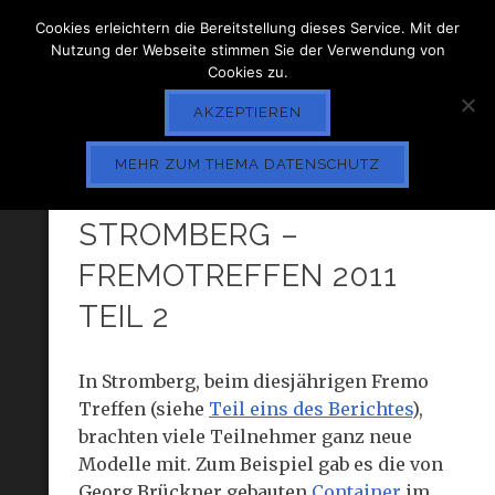
Cookies erleichtern die Bereitstellung dieses Service. Mit der
Nutzung der Webseite stimmen Sie der Verwendung von
Cookies zu.
AKZEPTIEREN
MEHR ZUM THEMA DATENSCHUTZ
SOMMER SONNE
STROMBERG –
FREMOTREFFEN 2011
TEIL 2
In Stromberg, beim diesjährigen Fremo
Treffen (siehe
Teil eins des Berichtes
),
brachten viele Teilnehmer ganz neue
Modelle mit. Zum Beispiel gab es die von
Georg Brückner gebauten
Container
im